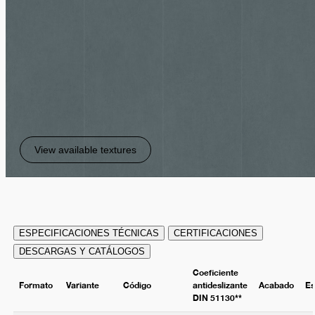
View available textures
ESPECIFICACIONES TÉCNICAS
CERTIFICACIONES
DESCARGAS Y CATÁLOGOS
Coeficiente
Formato
Variante
Código
antideslizante
Acabado
Es
DIN 51130**