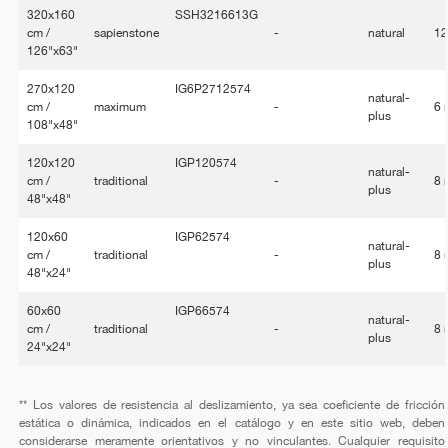
320x160
SSH3216613G
cm /
sapienstone
-
natural
1
126"x63"
270x120
IG6P2712574
natural-
cm /
maximum
-
6
plus
108"x48"
120x120
IGP120574
natural-
cm /
traditional
-
8
plus
48"x48"
120x60
IGP62574
natural-
cm /
traditional
-
8
plus
48"x24"
60x60
IGP66574
natural-
cm /
traditional
-
8
plus
24"x24"
** Los valores de resistencia al deslizamiento, ya sea coeficiente de fricción
estática o dinámica, indicados en el catálogo y en este sitio web, deben
considerarse meramente orientativos y no vinculantes. Cualquier requisito