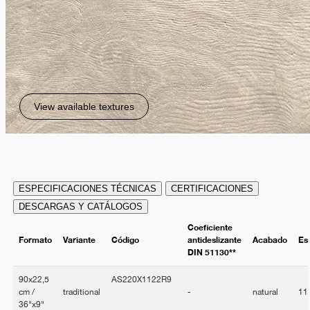
View available textures
ESPECIFICACIONES TÉCNICAS
CERTIFICACIONES
DESCARGAS Y CATÁLOGOS
Coeficiente
Formato
Variante
Código
antideslizante
Acabado
Es
DIN 51130**
90x22,5
AS220X1122R9
cm /
traditional
-
natural
11
36"x9"