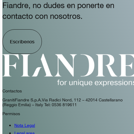
Fiandre, no dudes en ponerte en
contacto con nosotros.
Escríbenos
Contactos
GranitiFiandre S.p.A. Via Radici Nord, 112 – 42014 Castellarano
(Reggio Emilia) – Italy Tel: 0536 819611
Permisos
Nota Legal
Legal area