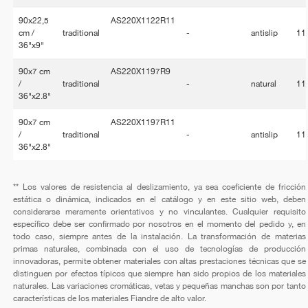
90x22,5
AS220X1122R11
cm /
traditional
-
antislip
11
36"x9"
90x7 cm
AS220X1197R9
/
traditional
-
natural
11
36"x2.8"
90x7 cm
AS220X1197R11
/
traditional
-
antislip
11
36"x2.8"
** Los valores de resistencia al deslizamiento, ya sea coeficiente de fricción
estática o dinámica, indicados en el catálogo y en este sitio web, deben
considerarse meramente orientativos y no vinculantes. Cualquier requisito
específico debe ser confirmado por nosotros en el momento del pedido y, en
todo caso, siempre antes de la instalación. La transformación de materias
primas naturales, combinada con el uso de tecnologías de producción
innovadoras, permite obtener materiales con altas prestaciones técnicas que se
distinguen por efectos típicos que siempre han sido propios de los materiales
naturales. Las variaciones cromáticas, vetas y pequeñas manchas son por tanto
características de los materiales Fiandre de alto valor.