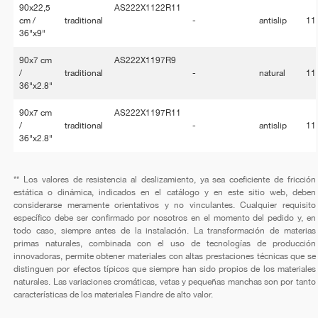
90x22,5
AS222X1122R11
cm /
traditional
-
antislip
11
36"x9"
90x7 cm
AS222X1197R9
/
traditional
-
natural
11
36"x2.8"
90x7 cm
AS222X1197R11
/
traditional
-
antislip
11
36"x2.8"
** Los valores de resistencia al deslizamiento, ya sea coeficiente de fricción
estática o dinámica, indicados en el catálogo y en este sitio web, deben
considerarse meramente orientativos y no vinculantes. Cualquier requisito
específico debe ser confirmado por nosotros en el momento del pedido y, en
todo caso, siempre antes de la instalación. La transformación de materias
primas naturales, combinada con el uso de tecnologías de producción
innovadoras, permite obtener materiales con altas prestaciones técnicas que se
distinguen por efectos típicos que siempre han sido propios de los materiales
naturales. Las variaciones cromáticas, vetas y pequeñas manchas son por tanto
características de los materiales Fiandre de alto valor.