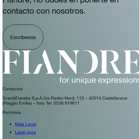
contacto con nosotros.
Escríbenos
Contactos
GranitiFiandre S.p.A. Via Radici Nord, 112 – 42014 Castellarano
(Reggio Emilia) – Italy Tel: 0536 819611
Permisos
Nota Legal
Legal area