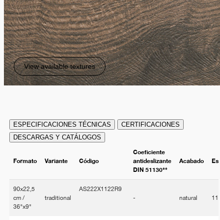
View available textures
ESPECIFICACIONES TÉCNICAS
CERTIFICACIONES
DESCARGAS Y CATÁLOGOS
Coeficiente
Formato
Variante
Código
antideslizante
Acabado
Es
DIN 51130**
90x22,5
AS222X1122R9
cm /
traditional
-
natural
11
36"x9"