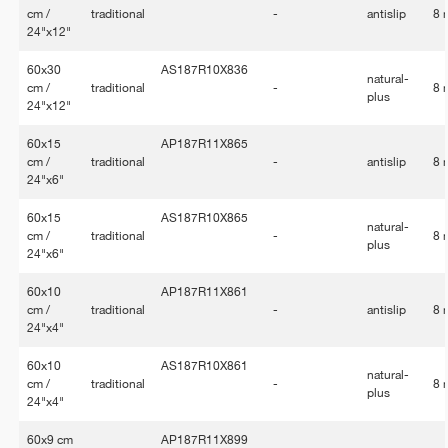
cm /
traditional
-
antislip
8
24"x12"
60x30
AS187R10X836
natural-
cm /
traditional
-
8
plus
24"x12"
60x15
AP187R11X865
cm /
traditional
-
antislip
8
24"x6"
60x15
AS187R10X865
natural-
cm /
traditional
-
8
plus
24"x6"
60x10
AP187R11X861
cm /
traditional
-
antislip
8
24"x4"
60x10
AS187R10X861
natural-
cm /
traditional
-
8
plus
24"x4"
60x9 cm
AP187R11X899