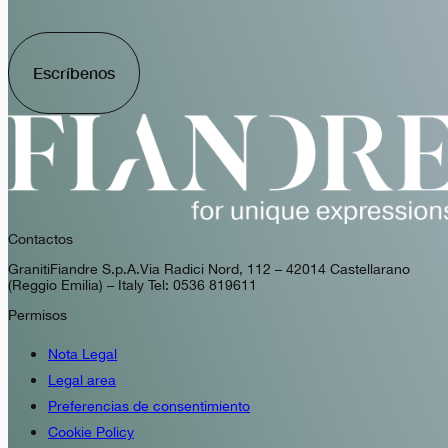
Escríbenos
Contactos
GranitiFiandre S.p.A. Via Radici Nord, 112 – 42014 Castellarano
(Reggio Emilia) – Italy Tel: 0536 819611
Permisos
Nota Legal
Legal area
Preferencias de consentimiento
Cookie Policy