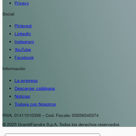
Privacy
Social
Pinterest
LinkedIn
Instagram
YouTube
Facebook
Información
La empresa
Descargar catálogos
Noticias
Trabaja con Nosotros
P.IVA. 01411010356 – Cod. Fiscale: 03056540374
© 2025 GranitiFiandre S.p.A. Todos los derechos reservados