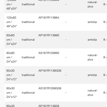
120x60
AS187R10X864
natural-
cm /
traditional
-
8
plus
48"x24"
120x60
AP187R11X864
cm /
traditional
-
antislip
8
48"x24"
60x60
AP187R11X860
cm /
traditional
-
antislip
8
24"x24"
60x60
AS187R10X860
natural-
cm /
traditional
-
8
plus
24"x24"
60x30
AP187R11X8G36
cm /
traditional
-
antislip
8
24"x12"
60x30
AS187R10X8G36
natural-
cm /
traditional
-
8
plus
24"x12"
60x30
AP187R11X836