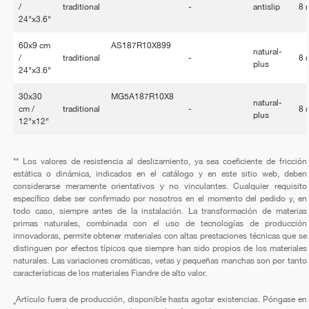
/
traditional
-
antislip
8
24"x3.6"
60x9 cm
AS187R10X899
natural-
/
traditional
-
8
plus
24"x3.6"
30x30
MG5A187R10X8
natural-
cm /
traditional
-
8
plus
12"x12"
** Los valores de resistencia al deslizamiento, ya sea coeficiente de fricción
estática o dinámica, indicados en el catálogo y en este sitio web, deben
considerarse meramente orientativos y no vinculantes. Cualquier requisito
específico debe ser confirmado por nosotros en el momento del pedido y, en
todo caso, siempre antes de la instalación. La transformación de materias
primas naturales, combinada con el uso de tecnologías de producción
innovadoras, permite obtener materiales con altas prestaciones técnicas que se
distinguen por efectos típicos que siempre han sido propios de los materiales
naturales. Las variaciones cromáticas, vetas y pequeñas manchas son por tanto
características de los materiales Fiandre de alto valor.
Artículo fuera de producción, disponible hasta agotar existencias. Póngase en
*