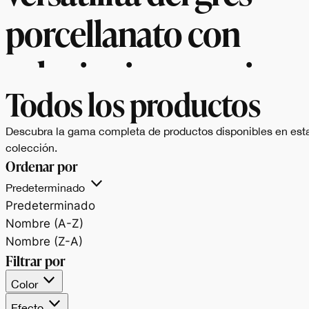
porcellanato con
soluzioni per ogni
Todos los productos
esigenza di design.
Descubra la gama completa de productos disponibles en est
colección.
Ordenar por
Predeterminado
Predeterminado
Nombre (A-Z)
Nombre (Z-A)
Filtrar por
Color
Efecto