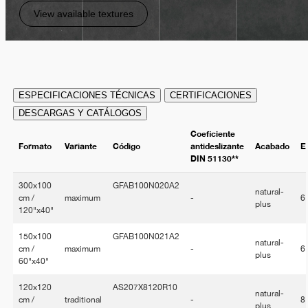
View available textures
ESPECIFICACIONES TÉCNICAS
CERTIFICACIONES
DESCARGAS Y CATÁLOGOS
Coeficiente
Formato
Variante
Código
antideslizante
Acabado
E
DIN 51130**
300x100
GFAB100N020A2
natural-
cm /
maximum
-
6
plus
120"x40"
150x100
GFAB100N021A2
natural-
cm /
maximum
-
6
plus
60"x40"
120x120
AS207X8120R10
natural-
cm /
traditional
-
8
plus