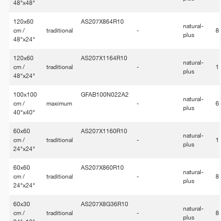
48"x48"
120x60
AS207X864R10
natural-
cm /
traditional
-
8
plus
48"x24"
120x60
AS207X1164R10
natural-
cm /
traditional
-
1
plus
48"x24"
100x100
GFAB100N022A2
natural-
cm /
maximum
-
6
plus
40"x40"
60x60
AS207X1160R10
natural-
cm /
traditional
-
1
plus
24"x24"
60x60
AS207X860R10
natural-
cm /
traditional
-
8
plus
24"x24"
60x30
AS207X8G36R10
natural-
cm /
traditional
-
8
plus