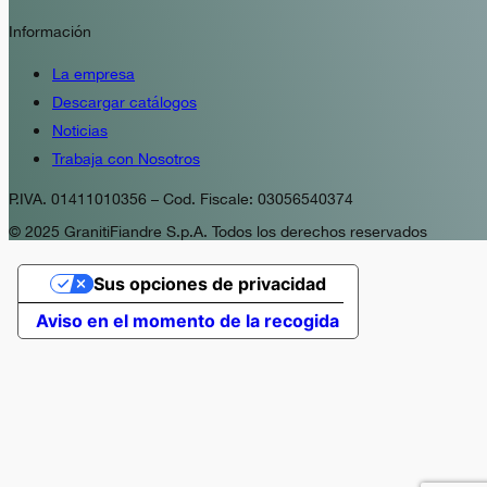
Información
La empresa
Descargar catálogos
Noticias
Trabaja con Nosotros
P.IVA. 01411010356 – Cod. Fiscale: 03056540374
© 2025 GranitiFiandre S.p.A. Todos los derechos reservados
Sus opciones de privacidad
Aviso en el momento de la recogida