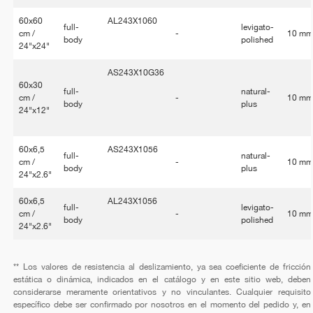
60x60
AL243X1060
full-
levigato-
cm /
-
10 m
body
polished
24"x24"
AS243X10G36
60x30
full-
natural-
cm /
-
10 m
body
plus
24"x12"
60x6,5
AS243X1056
full-
natural-
cm /
-
10 m
body
plus
24"x2.6"
60x6,5
AL243X1056
full-
levigato-
cm /
-
10 m
body
polished
24"x2.6"
** Los valores de resistencia al deslizamiento, ya sea coeficiente de fricción
estática o dinámica, indicados en el catálogo y en este sitio web, deben
considerarse meramente orientativos y no vinculantes. Cualquier requisito
específico debe ser confirmado por nosotros en el momento del pedido y, en