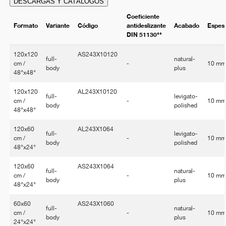
DESCARGAS Y CATÁLOGOS
Coeficiente
Formato
Variante
Código
antideslizante
Acabado
Espes
DIN 51130**
120x120
AS243X10120
full-
natural-
cm /
-
10 m
body
plus
48"x48"
120x120
AL243X10120
full-
levigato-
cm /
-
10 m
body
polished
48"x48"
120x60
AL243X1064
full-
levigato-
cm /
-
10 m
body
polished
48"x24"
120x60
AS243X1064
full-
natural-
cm /
-
10 m
body
plus
48"x24"
60x60
AS243X1060
full-
natural-
cm /
-
10 m
body
plus
24"x24"