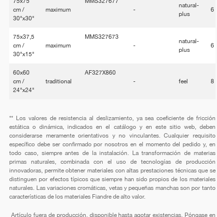
75x75
MMS327677
natural-
cm /
maximum
-
6
plus
30"x30"
75x37,5
MMS327673
natural-
cm /
maximum
-
6
plus
30"x15"
60x60
AF327X860
cm /
traditional
-
feel
8
24"x24"
** Los valores de resistencia al deslizamiento, ya sea coeficiente de fricción
estática o dinámica, indicados en el catálogo y en este sitio web, deben
considerarse meramente orientativos y no vinculantes. Cualquier requisito
específico debe ser confirmado por nosotros en el momento del pedido y, en
todo caso, siempre antes de la instalación. La transformación de materias
primas naturales, combinada con el uso de tecnologías de producción
innovadoras, permite obtener materiales con altas prestaciones técnicas que se
distinguen por efectos típicos que siempre han sido propios de los materiales
naturales. Las variaciones cromáticas, vetas y pequeñas manchas son por tanto
características de los materiales Fiandre de alto valor.
Artículo fuera de producción, disponible hasta agotar existencias. Póngase en