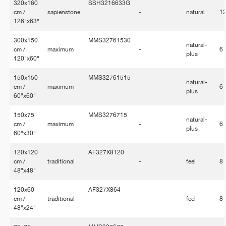
320x160
SSH3216633G
cm /
sapienstone
-
natural
1
126"x63"
300x150
MMS32761530
natural-
cm /
maximum
-
6
plus
120"x60"
150x150
MMS32761515
natural-
cm /
maximum
-
6
plus
60"x60"
150x75
MMS3276715
natural-
cm /
maximum
-
6
plus
60"x30"
120x120
AF327X8120
cm /
traditional
-
feel
8
48"x48"
120x60
AF327X864
cm /
traditional
-
feel
8
48"x24"