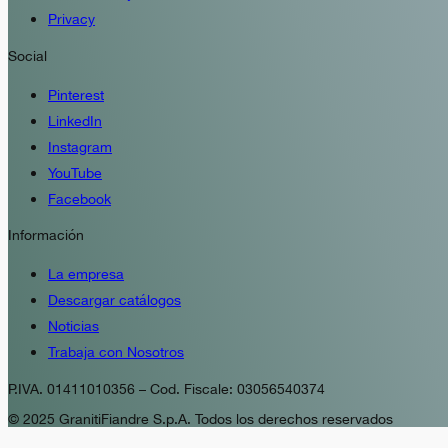
Privacy
Social
Pinterest
LinkedIn
Instagram
YouTube
Facebook
Información
La empresa
Descargar catálogos
Noticias
Trabaja con Nosotros
P.IVA. 01411010356 – Cod. Fiscale: 03056540374
© 2025 GranitiFiandre S.p.A. Todos los derechos reservados