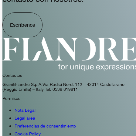
Escríbenos
Contactos
GranitiFiandre S.p.A. Via Radici Nord, 112 – 42014 Castellarano
(Reggio Emilia) – Italy Tel: 0536 819611
Permisos
Nota Legal
Legal area
Preferencias de consentimiento
Cookie Policy