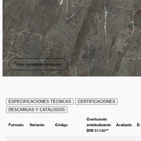
View available textures
ESPECIFICACIONES TÉCNICAS
CERTIFICACIONES
DESCARGAS Y CATÁLOGOS
Coeficiente
Formato
Variante
Código
antideslizante
Acabado
E
DIN 51130**