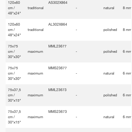
120x60
AS302X864
cm /
traditional
-
natural
8 mm
48"x24"
120x60
AL302X864
cm /
traditional
-
polished
8 mm
48"x24"
75x75
MML23677
cm /
maximum
-
polished
6 mm
30"x30"
75x75
MMS23677
cm /
maximum
-
natural
6 mm
30"x30"
75x37,5
MML23673
cm /
maximum
-
polished
6 mm
30"x15"
75x37,5
MMS23673
cm /
maximum
-
natural
6 mm
30"x15"