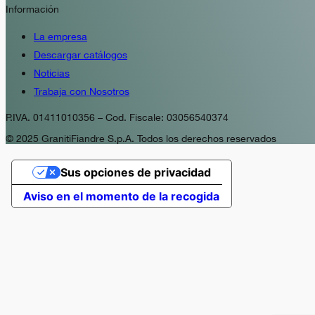
Información
La empresa
Descargar catálogos
Noticias
Trabaja con Nosotros
P.IVA. 01411010356 – Cod. Fiscale: 03056540374
© 2025 GranitiFiandre S.p.A. Todos los derechos reservados
Sus opciones de privacidad
Aviso en el momento de la recogida