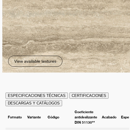
View available textures
ESPECIFICACIONES TÉCNICAS
CERTIFICACIONES
DESCARGAS Y CATÁLOGOS
Coeficiente
Formato
Variante
Código
antideslizante
Acabado
Espe
DIN 51130**