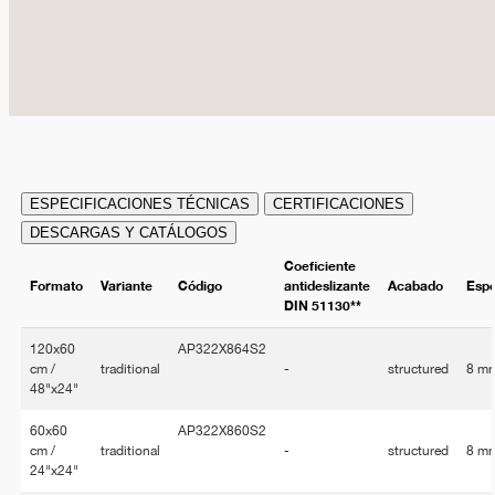
ESPECIFICACIONES TÉCNICAS
CERTIFICACIONES
DESCARGAS Y CATÁLOGOS
Coeficiente
Formato
Variante
Código
antideslizante
Acabado
Esp
DIN 51130**
120x60
AP322X864S2
cm /
traditional
-
structured
8 m
48"x24"
60x60
AP322X860S2
cm /
traditional
-
structured
8 m
24"x24"