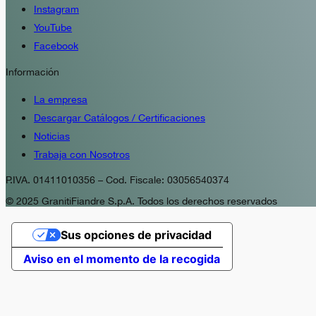
Instagram
YouTube
Facebook
Información
La empresa
Descargar Catálogos / Certificaciones
Noticias
Trabaja con Nosotros
P.IVA. 01411010356 – Cod. Fiscale: 03056540374
© 2025 GranitiFiandre S.p.A. Todos los derechos reservados
Sus opciones de privacidad
Aviso en el momento de la recogida