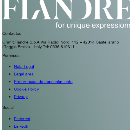
Contactos
GranitiFiandre S.p.A. Via Radici Nord, 112 – 42014 Castellarano
(Reggio Emilia) – Italy Tel: 0536 819611
Permisos
Nota Legal
Legal area
Preferencias de consentimiento
Cookie Policy
Privacy
Social
Pinterest
LinkedIn