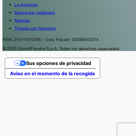
La empresa
Descargar catálogos
Noticias
Trabaja con Nosotros
P.IVA. 01411010356 – Cod. Fiscale: 03056540374
© 2025 GranitiFiandre S.p.A. Todos los derechos reservados
Sus opciones de privacidad
Aviso en el momento de la recogida