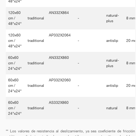
48"x24"
120x60
AN332X864
natural-
cm /
traditional
-
8 mm
plus
48"x24"
120x60
AP332X2064
cm /
traditional
-
antislip
20 m
48"x24"
60x60
AN332X860
natural-
cm /
traditional
-
8 mm
plus
24"x24"
60x60
AP332X2060
cm /
traditional
-
antislip
20 m
24"x24"
60x60
AS332X860
cm /
traditional
-
natural
8 mm
24"x24"
** Los valores de resistencia al deslizamiento, ya sea coeficiente de fricción