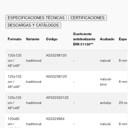
ESPECIFICACIONES TÉCNICAS
CERTIFICACIONES
DESCARGAS Y CATÁLOGOS
Coeficiente
Formato
Variante
Código
antideslizante
Acabado
Espe
DIN 51130**
120x120
AS332X8120
cm /
traditional
-
natural
8 mm
48"x48"
120x120
AN332X8120
natural-
cm /
traditional
-
8 mm
plus
48"x48"
120x120
AP332X20120
cm /
traditional
-
antislip
20 m
48"x48"
120x60
AS332X864
cm /
traditional
-
natural
8 mm