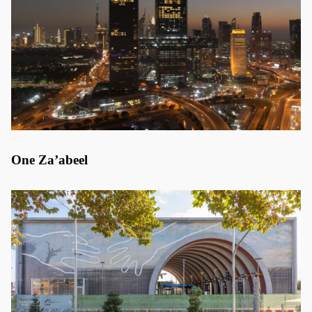
One Za’abeel