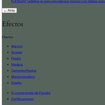
Full Body³ redefine el gres porcelánico macizo con tablas únic
← Atrás
Efectos
Efectos
Mármol
Granito
Piedra
Madera
Cemento/Resina
Monocromático
Diseño
El compromiso de Fiandre
Certificaciones