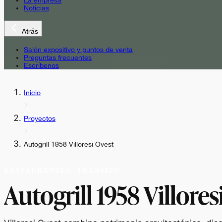
La empresa
Noticias
Atrás
Salón expositivo y puntos de venta
Preguntas frecuentes
Escríbenos
Inicio
Proyectos
Autogrill 1958 Villoresi Ovest
RESTAURANTES, TRÁNSITO
Autogrill 1958 Villores