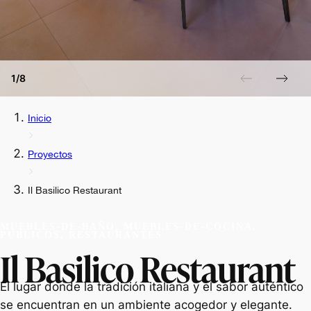
1/8
Inicio
Proyectos
Il Basilico Restaurant
MUEBLES-DE-BAÑO, MUEBLES-DE-COCINA,
PÚBLICOS, RESTAURANTES
Il Basilico Restaurant
El lugar donde la tradición italiana y el sabor auténtico
se encuentran en un ambiente acogedor y elegante.