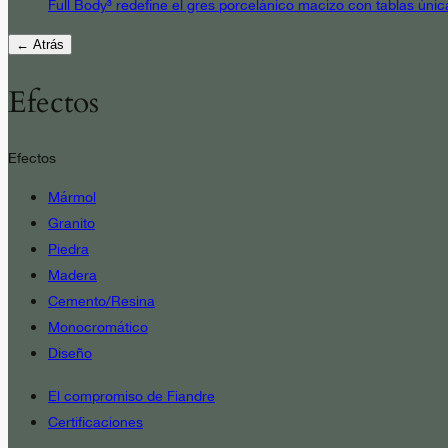
Full Body³ redefine el gres porcelánico macizo con tablas únic
← Atrás
Efectos
Efectos
Mármol
Granito
Piedra
Madera
Cemento/Resina
Monocromático
Diseño
El compromiso de Fiandre
Certificaciones