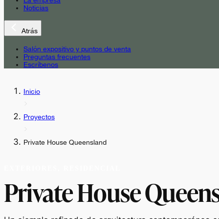
La empresa
Noticias
Atrás
Salón expositivo y puntos de venta
Preguntas frecuentes
Escríbenos
Inicio
Proyectos
Private House Queensland
EXTERIORES, RESIDENCIAL
Private House Queen