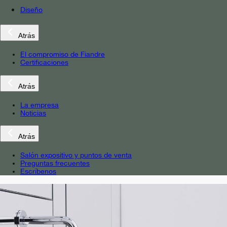
Diseño
Atrás
El compromiso de Fiandre
Certificaciones
Atrás
La empresa
Noticias
Atrás
Salón expositivo y puntos de venta
Preguntas frecuentes
Escríbenos