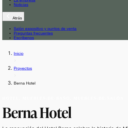
La empresa
Noticias
Atrás
Salón expositivo y puntos de venta
Preguntas frecuentes
Escríbenos
Inicio
Proyectos
Berna Hotel
HOTEL, MUEBLES-DE-BAÑO, MUEBLES-DE-SALÓN
Berna Hotel