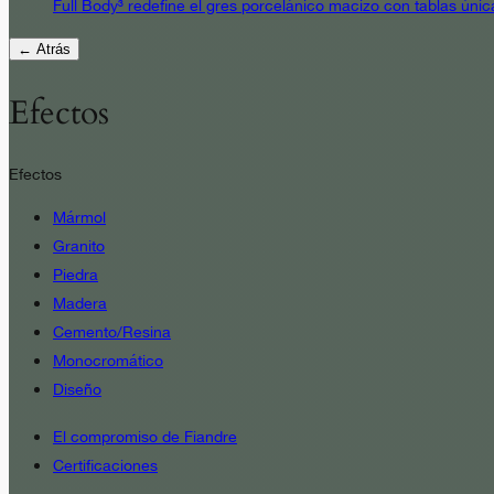
Full Body³ redefine el gres porcelánico macizo con tablas únic
← Atrás
Efectos
Efectos
Mármol
Granito
Piedra
Madera
Cemento/Resina
Monocromático
Diseño
El compromiso de Fiandre
Certificaciones