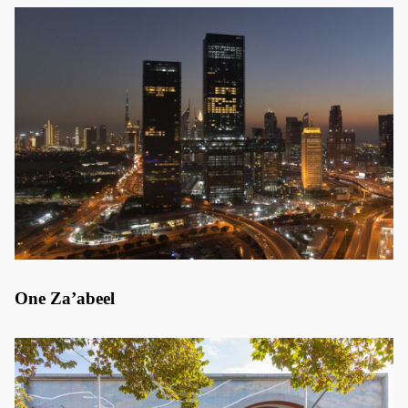
One Za’abeel